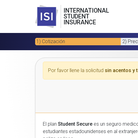
INTERNATIONAL
STUDENT
INSURANCE
1) Cotización
2) Prec
Por favor llene la solicitud
sin acentos y t
El plan
Student Secure
es un seguro medico para estudiantes
estudiantes estadounidenses en al extranjero. Por favor, introduzca sus datos a continuacion para recibir un presupuesto gratuito y luego com