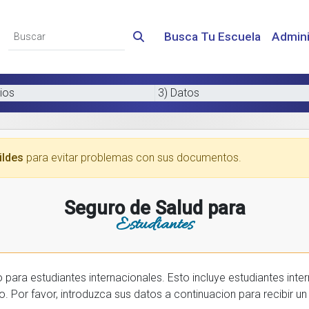
Busca Tu Escuela
Admini
ios
3) Datos
ildes
para evitar problemas con sus documentos.
Seguro de Salud para
Estudiantes
 internacionales. Esto incluye estudiantes internactionales en los EE.UU. y tambien
prar una