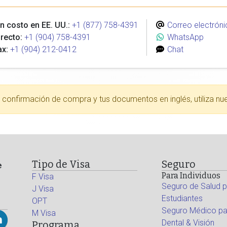
n costo en EE. UU.:
+1 (877) 758-4391
Correo electróni
recto:
+1 (904) 758-4391
WhatsApp
ax:
+1 (904) 212-0412
Chat
tu confirmación de compra y tus documentos en inglés, utiliza nu
Tipo de Visa
Seguro
e
Para Individuos
F Visa
Seguro de Salud p
J Visa
Estudiantes
OPT
Seguro Médico par
M Visa
Dental & Visión
Programa