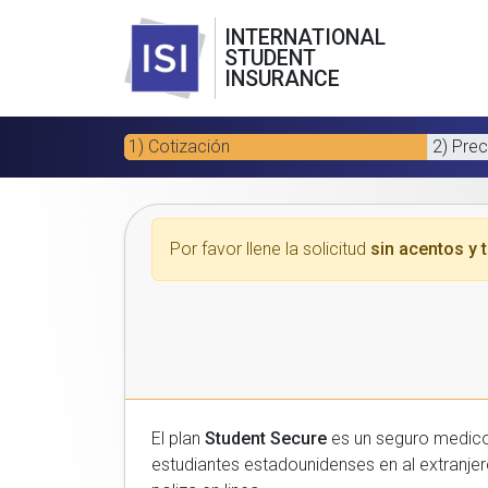
INTERNATIONAL
STUDENT
INSURANCE
1) Cotización
2) Prec
Por favor llene la solicitud
sin acentos y t
El plan
Student Secure
es un seguro medico para estudiantes
estudiantes estadounidenses en al extranjero. Por favor, introduzca sus datos a continuacion para recibir un presupuesto gratuito y luego com