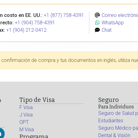
n costo en EE. UU.:
+1 (877) 758-4391
Correo electróni
recto:
+1 (904) 758-4391
WhatsApp
ax:
+1 (904) 212-0412
Chat
tu confirmación de compra y tus documentos en inglés, utiliza nu
Tipo de Visa
Seguro
e
Para Individuos
F Visa
Seguro de Salud p
J Visa
Estudiantes
OPT
Seguro Médico par
M Visa
Dental & Visión
Programa