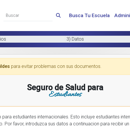
Busca Tu Escuela
Admini
ios
3) Datos
ildes
para evitar problemas con sus documentos.
Seguro de Salud para
Estudiantes
 internacionales. Esto incluye estudiantes internactionales en los EE.UU. y tambien
prar una