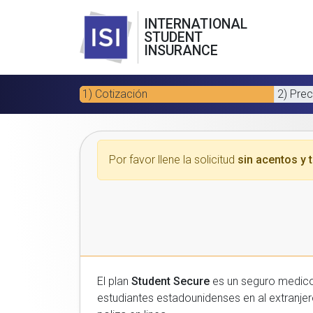
INTERNATIONAL
STUDENT
INSURANCE
1) Cotización
2) Prec
Por favor llene la solicitud
sin acentos y t
El plan
Student Secure
es un seguro medico para estudiantes
estudiantes estadounidenses en al extranjero. Por favor, introduzca sus datos a continuacion para recibir un presupuesto gratuito y luego com