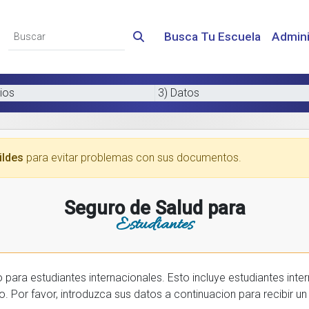
Busca Tu Escuela
Admini
ios
3) Datos
ildes
para evitar problemas con sus documentos.
Seguro de Salud para
Estudiantes
 internacionales. Esto incluye estudiantes internactionales en los EE.UU. y tambien
prar una