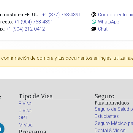
n costo en EE. UU.:
+1 (877) 758-4391
Correo electróni
recto:
+1 (904) 758-4391
WhatsApp
ax:
+1 (904) 212-0412
Chat
tu confirmación de compra y tus documentos en inglés, utiliza nu
Tipo de Visa
Seguro
e
Para Individuos
F Visa
Seguro de Salud p
J Visa
Estudiantes
OPT
Seguro Médico par
M Visa
Dental & Visión
Programa