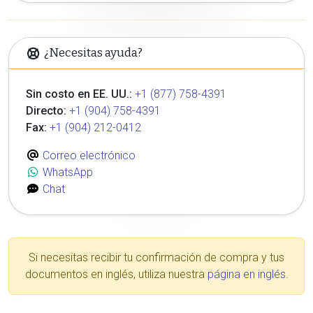
¿Necesitas ayuda?
Sin costo en EE. UU.:
+1 (877) 758-4391
Directo:
+1 (904) 758-4391
Fax:
+1 (904) 212-0412
Correo electrónico
WhatsApp
Chat
Si necesitas recibir tu confirmación de compra y tus
documentos en inglés, utiliza nuestra
página en inglés
.