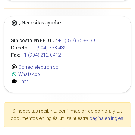
¿Necesitas ayuda?
Sin costo en EE. UU.:
+1 (877) 758-4391
Directo:
+1 (904) 758-4391
Fax:
+1 (904) 212-0412
Correo electrónico
WhatsApp
Chat
Si necesitas recibir tu confirmación de compra y tus
documentos en inglés, utiliza nuestra
página en inglés
.