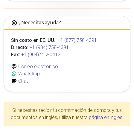
¿Necesitas ayuda?
Sin costo en EE. UU.:
+1 (877) 758-4391
Directo:
+1 (904) 758-4391
Fax:
+1 (904) 212-0412
Correo electrónico
WhatsApp
Chat
Si necesitas recibir tu confirmación de compra y tus
documentos en inglés, utiliza nuestra
página en inglés
.