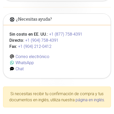
¿Necesitas ayuda?
Sin costo en EE. UU.:
+1 (877) 758-4391
Directo:
+1 (904) 758-4391
Fax:
+1 (904) 212-0412
Correo electrónico
WhatsApp
Chat
Si necesitas recibir tu confirmación de compra y tus
documentos en inglés, utiliza nuestra
página en inglés
.