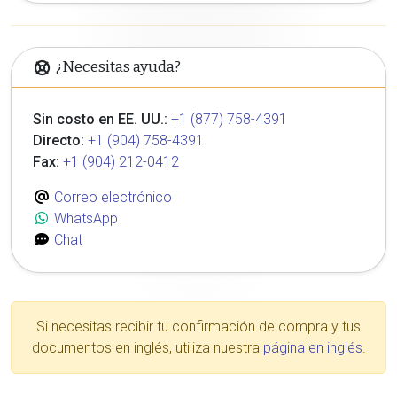
¿Necesitas ayuda?
Sin costo en EE. UU.:
+1 (877) 758-4391
Directo:
+1 (904) 758-4391
Fax:
+1 (904) 212-0412
Correo electrónico
WhatsApp
Chat
Si necesitas recibir tu confirmación de compra y tus
documentos en inglés, utiliza nuestra
página en inglés
.