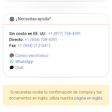
¿Necesitas ayuda?
Sin costo en EE. UU.:
+1 (877) 758-4391
Directo:
+1 (904) 758-4391
Fax:
+1 (904) 212-0412
Correo electrónico
WhatsApp
Chat
Si necesitas recibir tu confirmación de compra y tus
documentos en inglés, utiliza nuestra
página en inglés
.