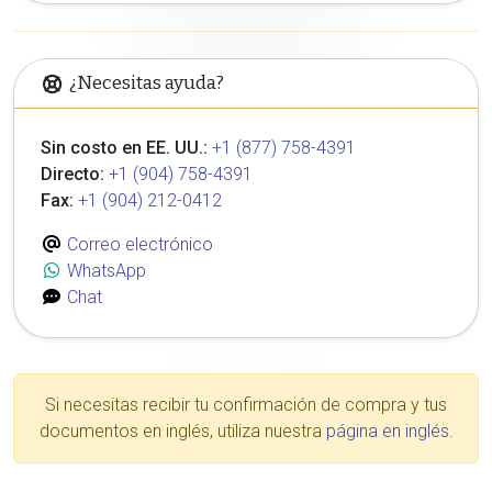
¿Necesitas ayuda?
Sin costo en EE. UU.:
+1 (877) 758-4391
Directo:
+1 (904) 758-4391
Fax:
+1 (904) 212-0412
Correo electrónico
WhatsApp
Chat
Si necesitas recibir tu confirmación de compra y tus
documentos en inglés, utiliza nuestra
página en inglés
.