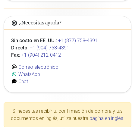
¿Necesitas ayuda?
Sin costo en EE. UU.:
+1 (877) 758-4391
Directo:
+1 (904) 758-4391
Fax:
+1 (904) 212-0412
Correo electrónico
WhatsApp
Chat
Si necesitas recibir tu confirmación de compra y tus
documentos en inglés, utiliza nuestra
página en inglés
.