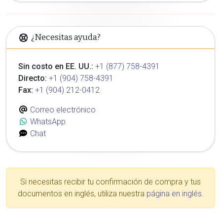
¿Necesitas ayuda?
Sin costo en EE. UU.:
+1 (877) 758-4391
Directo:
+1 (904) 758-4391
Fax:
+1 (904) 212-0412
Correo electrónico
WhatsApp
Chat
Si necesitas recibir tu confirmación de compra y tus
documentos en inglés, utiliza nuestra
página en inglés
.