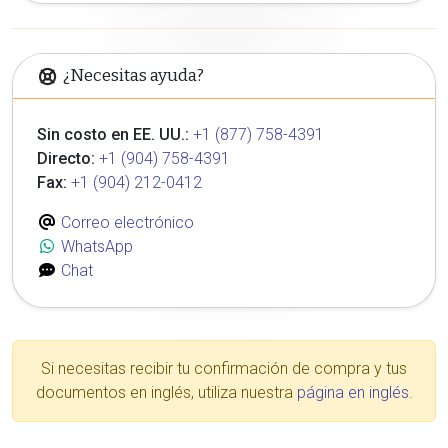
¿Necesitas ayuda?
Sin costo en EE. UU.:
+1 (877) 758-4391
Directo:
+1 (904) 758-4391
Fax:
+1 (904) 212-0412
Correo electrónico
WhatsApp
Chat
Si necesitas recibir tu confirmación de compra y tus
documentos en inglés, utiliza nuestra
página en inglés
.