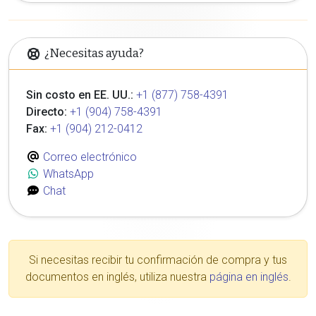
¿Necesitas ayuda?
Sin costo en EE. UU.:
+1 (877) 758-4391
Directo:
+1 (904) 758-4391
Fax:
+1 (904) 212-0412
Correo electrónico
WhatsApp
Chat
Si necesitas recibir tu confirmación de compra y tus
documentos en inglés, utiliza nuestra
página en inglés
.