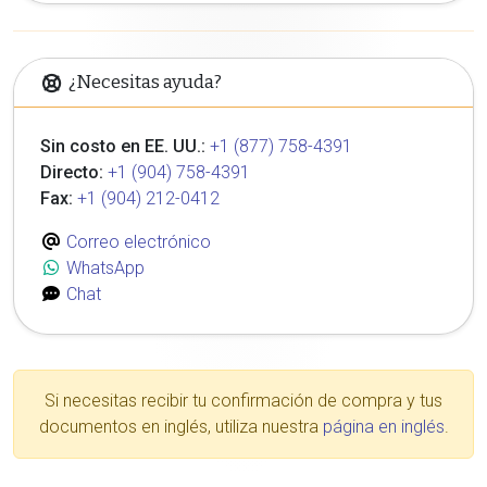
¿Necesitas ayuda?
Sin costo en EE. UU.:
+1 (877) 758-4391
Directo:
+1 (904) 758-4391
Fax:
+1 (904) 212-0412
Correo electrónico
WhatsApp
Chat
Si necesitas recibir tu confirmación de compra y tus
documentos en inglés, utiliza nuestra
página en inglés
.