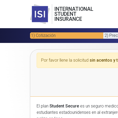
INTERNATIONAL
STUDENT
INSURANCE
1) Cotización
2) Prec
Por favor llene la solicitud
sin acentos y t
El plan
Student Secure
es un seguro medico para estudiantes
estudiantes estadounidenses en al extranjero. Por favor, introduzca sus datos a continuacion para recibir un presupuesto gratuito y luego com