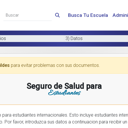
Busca Tu Escuela
Admini
ios
3) Datos
ildes
para evitar problemas con sus documentos.
Seguro de Salud para
Estudiantes
 internacionales. Esto incluye estudiantes internactionales en los EE.UU. y tambien
prar una