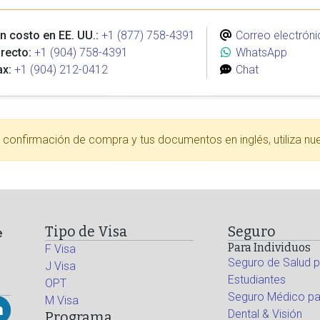
n costo en EE. UU.:
+1 (877) 758-4391
Correo electróni
recto:
+1 (904) 758-4391
WhatsApp
ax:
+1 (904) 212-0412
Chat
tu confirmación de compra y tus documentos en inglés, utiliza nu
Tipo de Visa
Seguro
e
Para Individuos
F Visa
Seguro de Salud p
J Visa
Estudiantes
OPT
Seguro Médico par
M Visa
Dental & Visión
Programa