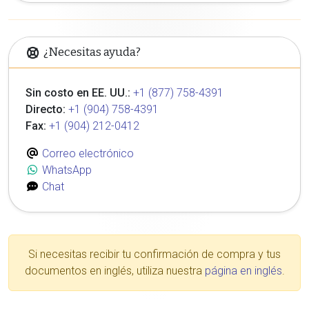
¿Necesitas ayuda?
Sin costo en EE. UU.:
+1 (877) 758-4391
Directo:
+1 (904) 758-4391
Fax:
+1 (904) 212-0412
Correo electrónico
WhatsApp
Chat
Si necesitas recibir tu confirmación de compra y tus
documentos en inglés, utiliza nuestra
página en inglés
.