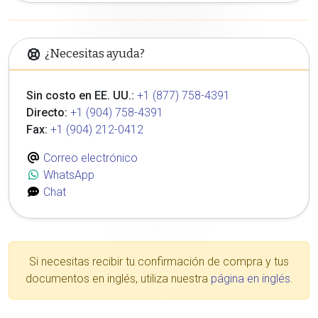
¿Necesitas ayuda?
Sin costo en EE. UU.:
+1 (877) 758-4391
Directo:
+1 (904) 758-4391
Fax:
+1 (904) 212-0412
Correo electrónico
WhatsApp
Chat
Si necesitas recibir tu confirmación de compra y tus
documentos en inglés, utiliza nuestra
página en inglés
.