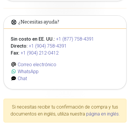
¿Necesitas ayuda?
Sin costo en EE. UU.:
+1 (877) 758-4391
Directo:
+1 (904) 758-4391
Fax:
+1 (904) 212-0412
Correo electrónico
WhatsApp
Chat
Si necesitas recibir tu confirmación de compra y tus
documentos en inglés, utiliza nuestra
página en inglés
.