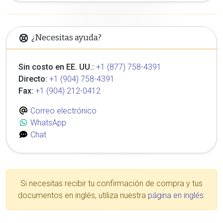
¿Necesitas ayuda?
Sin costo en EE. UU.:
+1 (877) 758-4391
Directo:
+1 (904) 758-4391
Fax:
+1 (904) 212-0412
Correo electrónico
WhatsApp
Chat
Si necesitas recibir tu confirmación de compra y tus
documentos en inglés, utiliza nuestra
página en inglés
.