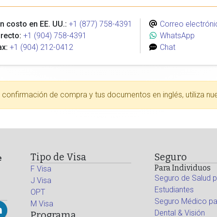
n costo en EE. UU.:
+1 (877) 758-4391
Correo electróni
recto:
+1 (904) 758-4391
WhatsApp
ax:
+1 (904) 212-0412
Chat
tu confirmación de compra y tus documentos en inglés, utiliza nu
Tipo de Visa
Seguro
e
Para Individuos
F Visa
Seguro de Salud p
J Visa
Estudiantes
OPT
Seguro Médico par
M Visa
Dental & Visión
Programa