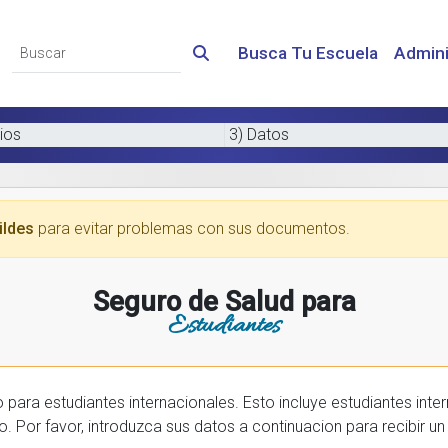
Busca Tu Escuela
Admini
ios
3) Datos
ildes
para evitar problemas con sus documentos.
Seguro de Salud para
Estudiantes
 internacionales. Esto incluye estudiantes internactionales en los EE.UU. y tambien
prar una