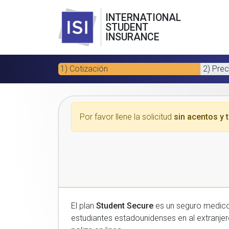
INTERNATIONAL
STUDENT
INSURANCE
1) Cotización
2) Prec
Por favor llene la solicitud
sin acentos y t
El plan
Student Secure
es un seguro medico para estudiantes
estudiantes estadounidenses en al extranjero. Por favor, introduzca sus datos a continuacion para recibir un presupuesto gratuito y luego com