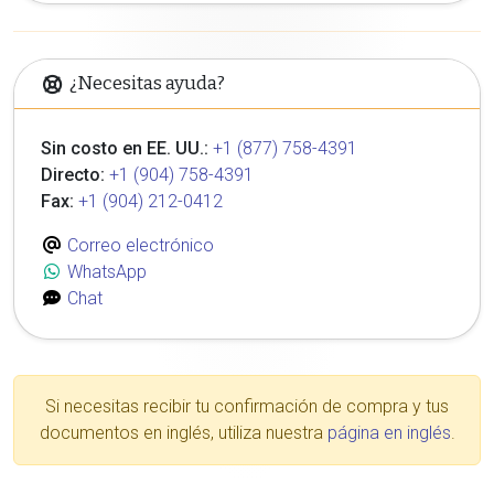
¿Necesitas ayuda?
Sin costo en EE. UU.:
+1 (877) 758-4391
Directo:
+1 (904) 758-4391
Fax:
+1 (904) 212-0412
Correo electrónico
WhatsApp
Chat
Si necesitas recibir tu confirmación de compra y tus
documentos en inglés, utiliza nuestra
página en inglés
.