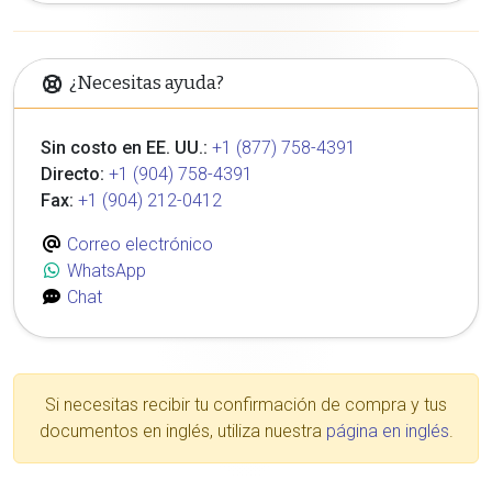
¿Necesitas ayuda?
Sin costo en EE. UU.:
+1 (877) 758-4391
Directo:
+1 (904) 758-4391
Fax:
+1 (904) 212-0412
Correo electrónico
WhatsApp
Chat
Si necesitas recibir tu confirmación de compra y tus
documentos en inglés, utiliza nuestra
página en inglés
.