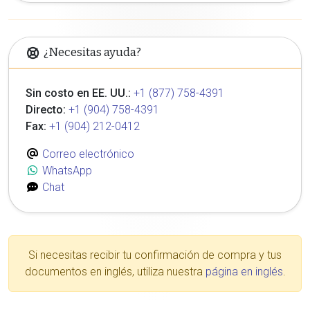
¿Necesitas ayuda?
Sin costo en EE. UU.:
+1 (877) 758-4391
Directo:
+1 (904) 758-4391
Fax:
+1 (904) 212-0412
Correo electrónico
WhatsApp
Chat
Si necesitas recibir tu confirmación de compra y tus
documentos en inglés, utiliza nuestra
página en inglés
.