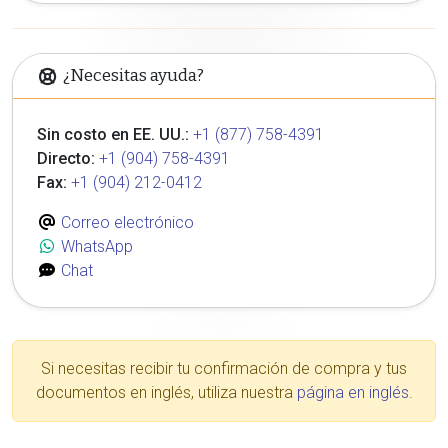
¿Necesitas ayuda?
Sin costo en EE. UU.:
+1 (877) 758-4391
Directo:
+1 (904) 758-4391
Fax:
+1 (904) 212-0412
Correo electrónico
WhatsApp
Chat
Si necesitas recibir tu confirmación de compra y tus
documentos en inglés, utiliza nuestra
página en inglés
.