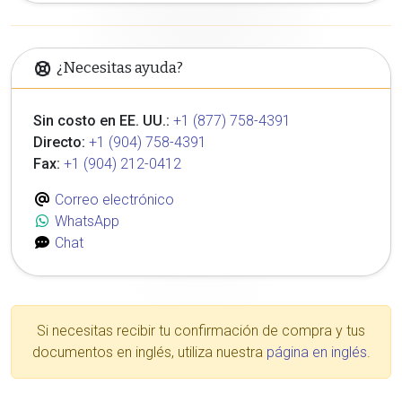
¿Necesitas ayuda?
Sin costo en EE. UU.:
+1 (877) 758-4391
Directo:
+1 (904) 758-4391
Fax:
+1 (904) 212-0412
Correo electrónico
WhatsApp
Chat
Si necesitas recibir tu confirmación de compra y tus
documentos en inglés, utiliza nuestra
página en inglés
.