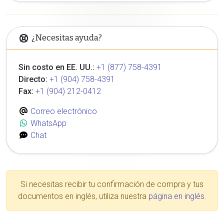
¿Necesitas ayuda?
Sin costo en EE. UU.:
+1 (877) 758-4391
Directo:
+1 (904) 758-4391
Fax:
+1 (904) 212-0412
Correo electrónico
WhatsApp
Chat
Si necesitas recibir tu confirmación de compra y tus
documentos en inglés, utiliza nuestra
página en inglés
.