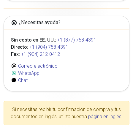
¿Necesitas ayuda?
Sin costo en EE. UU.:
+1 (877) 758-4391
Directo:
+1 (904) 758-4391
Fax:
+1 (904) 212-0412
Correo electrónico
WhatsApp
Chat
Si necesitas recibir tu confirmación de compra y tus
documentos en inglés, utiliza nuestra
página en inglés
.