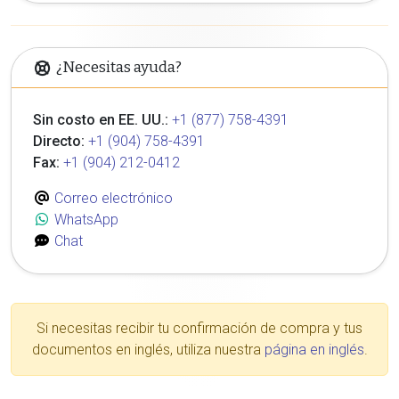
¿Necesitas ayuda?
Sin costo en EE. UU.:
+1 (877) 758-4391
Directo:
+1 (904) 758-4391
Fax:
+1 (904) 212-0412
Correo electrónico
WhatsApp
Chat
Si necesitas recibir tu confirmación de compra y tus
documentos en inglés, utiliza nuestra
página en inglés
.