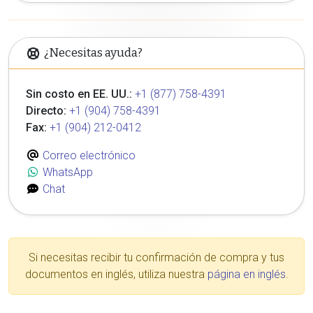
¿Necesitas ayuda?
Sin costo en EE. UU.:
+1 (877) 758-4391
Directo:
+1 (904) 758-4391
Fax:
+1 (904) 212-0412
Correo electrónico
WhatsApp
Chat
Si necesitas recibir tu confirmación de compra y tus
documentos en inglés, utiliza nuestra
página en inglés
.