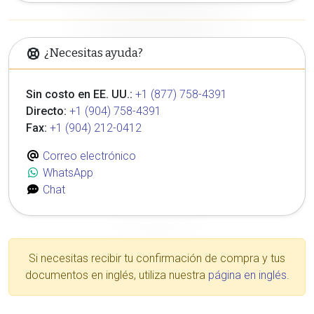
¿Necesitas ayuda?
Sin costo en EE. UU.:
+1 (877) 758-4391
Directo:
+1 (904) 758-4391
Fax:
+1 (904) 212-0412
Correo electrónico
WhatsApp
Chat
Si necesitas recibir tu confirmación de compra y tus
documentos en inglés, utiliza nuestra
página en inglés
.