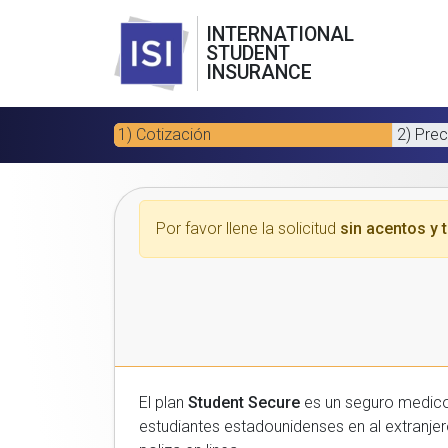
INTERNATIONAL
STUDENT
INSURANCE
1) Cotización
2) Prec
Por favor llene la solicitud
sin acentos y t
El plan
Student Secure
es un seguro medico para estudiantes
estudiantes estadounidenses en al extranjero. Por favor, introduzca sus datos a continuacion para recibir un presupuesto gratuito y luego com