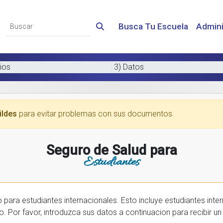
Busca Tu Escuela
Admini
ios
3) Datos
ildes
para evitar problemas con sus documentos.
Seguro de Salud para
Estudiantes
 internacionales. Esto incluye estudiantes internactionales en los EE.UU. y tambien
prar una