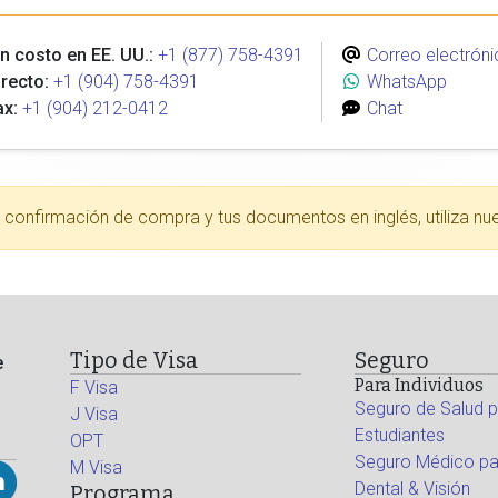
n costo en EE. UU.:
+1 (877) 758-4391
Correo electróni
recto:
+1 (904) 758-4391
WhatsApp
ax:
+1 (904) 212-0412
Chat
tu confirmación de compra y tus documentos en inglés, utiliza nu
Tipo de Visa
Seguro
e
Para Individuos
F Visa
Seguro de Salud p
J Visa
Estudiantes
OPT
Seguro Médico par
M Visa
Dental & Visión
Programa