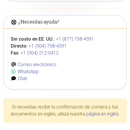
¿Necesitas ayuda?
Sin costo en EE. UU.:
+1 (877) 758-4391
Directo:
+1 (904) 758-4391
Fax:
+1 (904) 212-0412
Correo electrónico
WhatsApp
Chat
Si necesitas recibir tu confirmación de compra y tus
documentos en inglés, utiliza nuestra
página en inglés
.