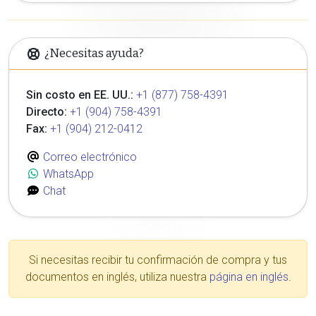
¿Necesitas ayuda?
Sin costo en EE. UU.:
+1 (877) 758-4391
Directo:
+1 (904) 758-4391
Fax:
+1 (904) 212-0412
Correo electrónico
WhatsApp
Chat
Si necesitas recibir tu confirmación de compra y tus
documentos en inglés, utiliza nuestra
página en inglés
.