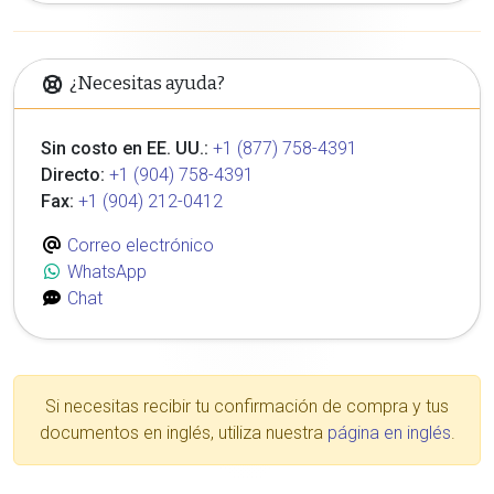
¿Necesitas ayuda?
Sin costo en EE. UU.:
+1 (877) 758-4391
Directo:
+1 (904) 758-4391
Fax:
+1 (904) 212-0412
Correo electrónico
WhatsApp
Chat
Si necesitas recibir tu confirmación de compra y tus
documentos en inglés, utiliza nuestra
página en inglés
.