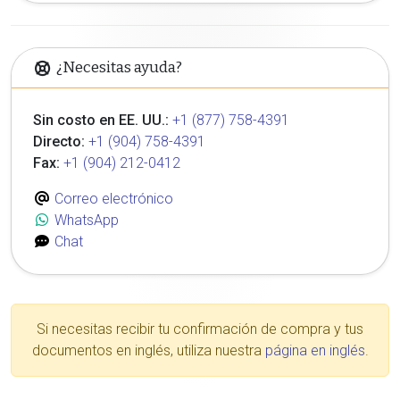
¿Necesitas ayuda?
Sin costo en EE. UU.:
+1 (877) 758-4391
Directo:
+1 (904) 758-4391
Fax:
+1 (904) 212-0412
Correo electrónico
WhatsApp
Chat
Si necesitas recibir tu confirmación de compra y tus
documentos en inglés, utiliza nuestra
página en inglés
.