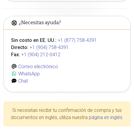
¿Necesitas ayuda?
Sin costo en EE. UU.:
+1 (877) 758-4391
Directo:
+1 (904) 758-4391
Fax:
+1 (904) 212-0412
Correo electrónico
WhatsApp
Chat
Si necesitas recibir tu confirmación de compra y tus
documentos en inglés, utiliza nuestra
página en inglés
.