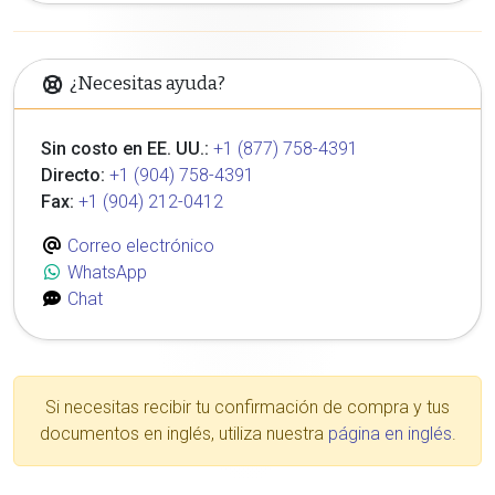
¿Necesitas ayuda?
Sin costo en EE. UU.:
+1 (877) 758-4391
Directo:
+1 (904) 758-4391
Fax:
+1 (904) 212-0412
Correo electrónico
WhatsApp
Chat
Si necesitas recibir tu confirmación de compra y tus
documentos en inglés, utiliza nuestra
página en inglés
.