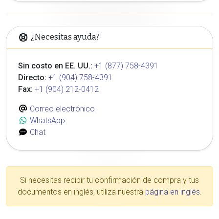
¿Necesitas ayuda?
Sin costo en EE. UU.:
+1 (877) 758-4391
Directo:
+1 (904) 758-4391
Fax:
+1 (904) 212-0412
Correo electrónico
WhatsApp
Chat
Si necesitas recibir tu confirmación de compra y tus
documentos en inglés, utiliza nuestra
página en inglés
.