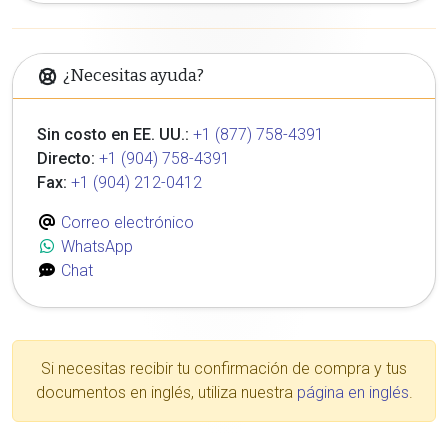
¿Necesitas ayuda?
Sin costo en EE. UU.:
+1 (877) 758-4391
Directo:
+1 (904) 758-4391
Fax:
+1 (904) 212-0412
Correo electrónico
WhatsApp
Chat
Si necesitas recibir tu confirmación de compra y tus
documentos en inglés, utiliza nuestra
página en inglés
.