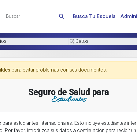
Busca Tu Escuela
Admini
ios
3) Datos
ildes
para evitar problemas con sus documentos.
Seguro de Salud para
Estudiantes
 internacionales. Esto incluye estudiantes internactionales en los EE.UU. y tambien
prar una