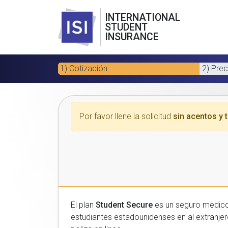
INTERNATIONAL
STUDENT
INSURANCE
1) Cotización
2) Prec
Por favor llene la solicitud
sin acentos y t
El plan
Student Secure
es un seguro medico para estudiantes
estudiantes estadounidenses en al extranjero. Por favor, introduzca sus datos a continuacion para recibir un presupuesto gratuito y luego com