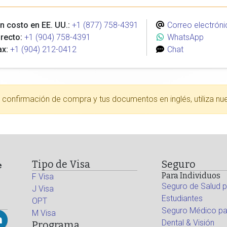
n costo en EE. UU.:
+1 (877) 758-4391
Correo electróni
recto:
+1 (904) 758-4391
WhatsApp
ax:
+1 (904) 212-0412
Chat
tu confirmación de compra y tus documentos en inglés, utiliza nu
Tipo de Visa
Seguro
e
Para Individuos
F Visa
Seguro de Salud p
J Visa
Estudiantes
OPT
Seguro Médico par
M Visa
Dental & Visión
Programa