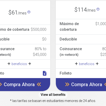
$114
/mes
$61
/mes
Máximo de
$1,00
imo de cobertura
$500,000
cobertura
cible
$0
Deducible
nsurance
80% to
Coinsurance
8
$45,000
$2
network)
(in-network)
beneficios
beneficios
eto
Folleto
Compra Ahora
Compra Ahora
View all benefits
* las tarifas se basan en estudiantes menores de 24 años.