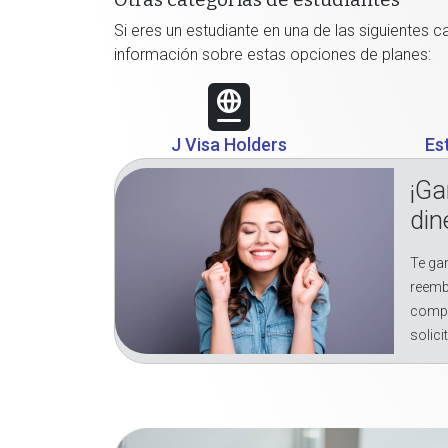
Otras categorías de estudiantes
Si eres un estudiante en una de las siguientes 
información sobre estas opciones de planes:
J Visa Holders
Es
¡Ga
din
Te gar
reemb
compr
solici