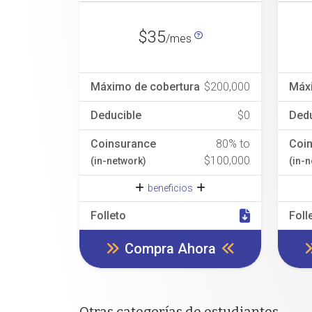
$35
/mes
Máximo de cobertura
$200,000
Máx
Deducible
$0
Dedu
Coinsurance
80% to
Coi
$100,000
(in-network)
(in-
beneficios
Folleto
Foll
Compra Ahora