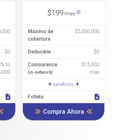
$199
/mes
0,000
Máximo de
$5,000,000
cobertura
$0
Deducible
$0
0% to
Coinsurance
$15,000
5,000
max
(in-network)
beneficios
Folleto
Compra Ahora