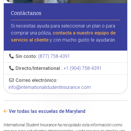
Contáctanos
Si necesitas ayuda para seleccionar un plan o para
comprar una póliza,
contacta a nuestro equipo de
servicio al cliente
y con mucho gusto te ayudarán.
Sin costo:
(877) 758-4391
Directo/International :
+1 (904) 758-4391
Correo electrónico:
info@internationalstudentinsurance.com
Ver todas las escuelas de Maryland
International Student Insurance ha recopilado esta información como