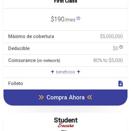
First Class
$190
/mes
Máximo de cobertura
$5,000,000
Deducible
$0
Coinsurance
80% to $5,000
(in-network)
beneficios
Folleto
Compra Ahora
Student
Secure