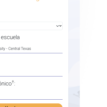
 escuela
†
ónico
: