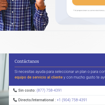
† Al proporcionar su correo electrónico
Contáctanos
Si necesitas ayuda para seleccionar un plan o para co
equipo de servicio al cliente
y con mucho gusto te ay
Sin costo:
(877) 758-4391
Directo/International :
+1 (904) 758-4391