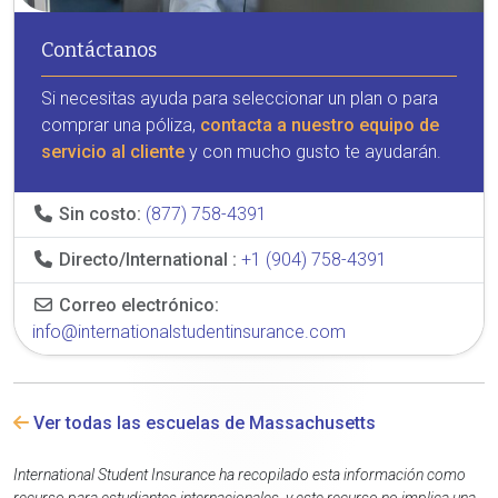
Contáctanos
Si necesitas ayuda para seleccionar un plan o para
comprar una póliza,
contacta a nuestro equipo de
servicio al cliente
y con mucho gusto te ayudarán.
Sin costo:
(877) 758-4391
Directo/International :
+1 (904) 758-4391
Correo electrónico:
info@internationalstudentinsurance.com
Ver todas las escuelas de Massachusetts
International Student Insurance ha recopilado esta información como