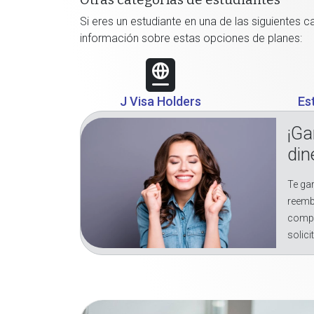
Otras categorías de estudiantes
Si eres un estudiante en una de las siguientes 
información sobre estas opciones de planes:
J Visa Holders
Es
¡Ga
din
Te gar
reemb
compr
solici