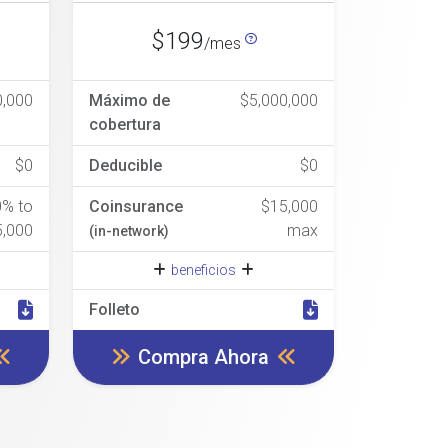
$199
/mes
0,000
Máximo de
$5,000,000
cobertura
$0
Deducible
$0
0% to
Coinsurance
$15,000
5,000
max
(in-network)
beneficios
Folleto
Compra Ahora