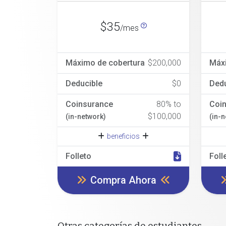
$35
/mes
Máximo de cobertura
$200,000
Máx
Deducible
$0
Dedu
Coinsurance
80% to
Coi
$100,000
(in-network)
(in-
beneficios
Folleto
Foll
Compra Ahora