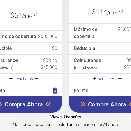
$114
/mes
$61
/mes
Máximo de
$1,00
imo de cobertura
$500,000
cobertura
cible
$0
Deducible
nsurance
80% to
Coinsurance
8
$45,000
$2
network)
(in-network)
beneficios
beneficios
eto
Folleto
Compra Ahora
Compra Ahora
View all benefits
* las tarifas se basan en estudiantes menores de 24 años.