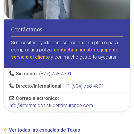
Contáctanos
Si necesitas ayuda para seleccionar un plan o para
comprar una póliza,
contacta a nuestro equipo de
servicio al cliente
y con mucho gusto te ayudarán.
Sin costo:
(877) 758-4391
Directo/International :
+1 (904) 758-4391
Correo electrónico:
info@internationalstudentinsurance.com
Ver todas las escuelas de Texas