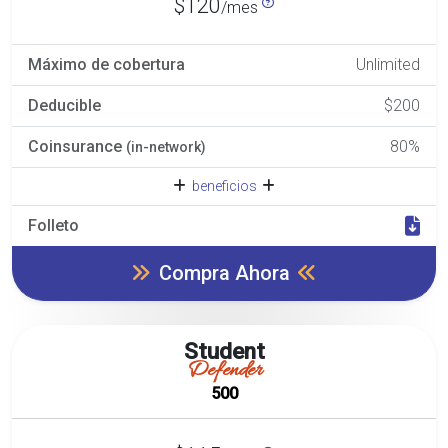
$120
/mes
Máximo de cobertura
Unlimited
Deducible
$200
Coinsurance
80%
(in-network)
beneficios
Folleto
Compra Ahora
Student
Defender
500