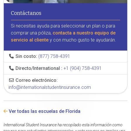
Contáctanos
Si necesitas ayuda para seleccionar un plan o para
comprar una póliza,
contacta a nuestro equipo de
servicio al cliente
y con mucho gusto te ayudarán.
Sin costo:
(877) 758-4391
Directo/International :
+1 (904) 758-4391
Correo electrónico:
info@internationalstudentinsurance.com
Ver todas las escuelas de Florida
International Student Insurance ha recopilado esta información como